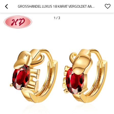
GROSSHANDEL LUXUS 18 KARAT VERGOLDET AAA ZIRKONIA NIEDLICHEN ELEFANTEN FRAUEN HUGGIE OHRRINGE FÜR GEDENK GESCHENK
1
/
3