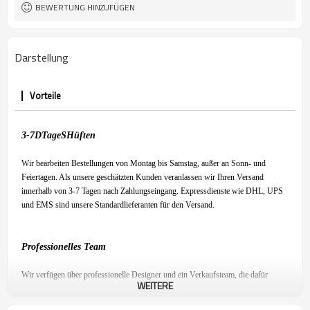
BEWERTUNG HINZUFÜGEN
Darstellung
Vorteile
3-7
D
Tage
S
Hüften
Wir bearbeiten Bestellungen von Montag bis Samstag, außer an Sonn- und
Feiertagen. Als unsere geschätzten Kunden veranlassen wir Ihren Versand
innerhalb von 3-7 Tagen nach Zahlungseingang. Expressdienste wie DHL, UPS
und EMS sind unsere Standardlieferanten für den Versand.
Professionelles Team
Wir verfügen über professionelle Designer und ein Verkaufsteam, die dafür
WEITERE
sorgen, dass Sie mit unserem Produkt zufrieden sind und ein angenehmes
Einkaufserlebnis haben.