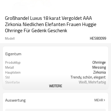
Großhandel Luxus 18 karat Vergoldet AAA
Zirkonia Niedlichen Elefanten Frauen Huggie
Ohrringe Für Gedenk Geschenk
HE580099
Modell
Eigentum
Ohrringe
Produkttyp
Messing
Metall
Zirkonia
Hauptstein
Trendy, schön, elegant
Stil
Weiß, Mehrfarbig
Steinfarbe
WEITERE
18 Karat Gold
Beschichtungsfarbe
3-7 Tage
Lieferzeit
12
Mindestbestellmenge
Auswertung
MEHR