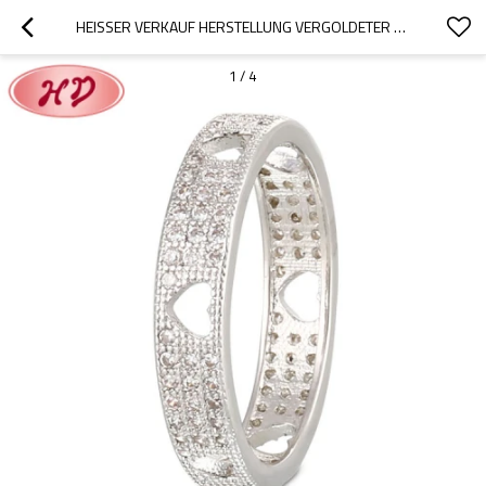
HEISSER VERKAUF HERSTELLUNG VERGOLDETER ACCESSOIRES GROSSHANDEL | KUNDENSPEZIFISCHE HOHLE HERZFÖRMIGE KUPFERRINGE | AAA ZIRKONIA 18 KARAT VERGOLDET
1
/
4