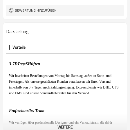
BEWERTUNG HINZUFÜGEN
Darstellung
Vorteile
3-7
D
Tage
S
Hüften
Wir bearbeiten Bestellungen von Montag bis Samstag, außer an Sonn- und
Feiertagen. Als unsere geschätzten Kunden veranlassen wir Ihren Versand
innerhalb von 3-7 Tagen nach Zahlungseingang. Expressdienste wie DHL, UPS
und EMS sind unsere Standardlieferanten für den Versand.
Professionelles Team
Wir verfügen über professionelle Designer und ein Verkaufsteam, die dafür
WEITERE
sorgen, dass Sie mit unserem Produkt zufrieden sind und ein angenehmes