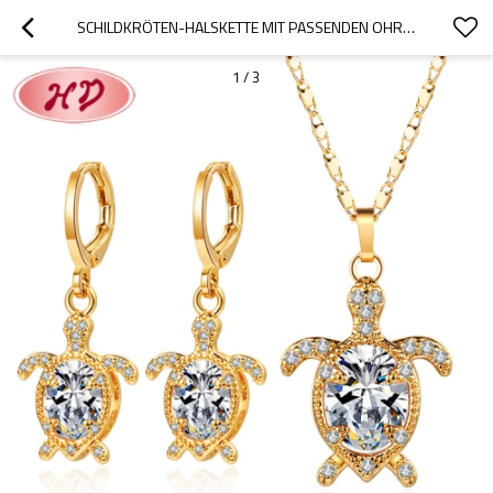
SCHILDKRÖTEN-HALSKETTE MIT PASSENDEN OHRRINGEN | IMPORT-SCHMUCKSET MIT TIERANHÄNGERN | ZIRKONIA 18 KARAT VERGOLDET
1
/
3