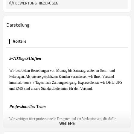
BEWERTUNG HINZUFÜGEN
Darstellung
Vorteile
3-7
D
Tage
S
Hüften
Wir bearbeiten Bestellungen von Montag bis Samstag, außer an Sonn- und
Feiertagen. Als unsere geschätzten Kunden veranlassen wir Ihren Versand
innerhalb von 3-7 Tagen nach Zahlungseingang. Expressdienste wie DHL, UPS
und EMS sind unsere Standardlieferanten für den Versand.
Professionelles Team
Wir verfügen über professionelle Designer und ein Verkaufsteam, die dafür
WEITERE
sorgen, dass Sie mit unserem Produkt zufrieden sind und ein angenehmes
Einkaufserlebnis haben.