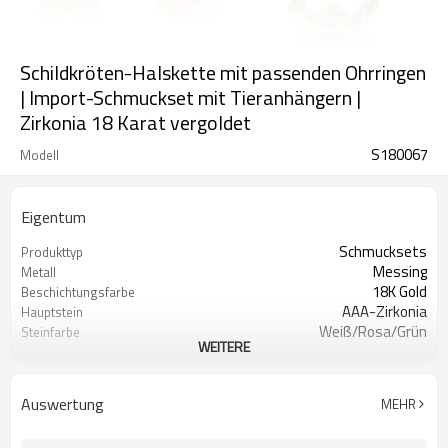
Schildkröten-Halskette mit passenden Ohrringen
| Import-Schmuckset mit Tieranhängern |
Zirkonia 18 Karat vergoldet
S180067
Modell
Eigentum
Schmucksets
Produkttyp
Messing
Metall
18K Gold
Beschichtungsfarbe
AAA-Zirkonia
Hauptstein
Weiß/Rosa/Grün
Steinfarbe
WEITERE
6
Mindestbestellmenge
Auswertung
MEHR