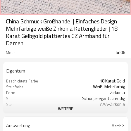
China Schmuck Großhandel | Einfaches Design
Mehrfarbige weiße Zirkonia Kettenglieder | 18
Karat Gelbgold plattiertes CZ Armband für
Damen
brl06
Modell
Eigentum
18 Karat Gold
Beschichtete Farbe
Weiß, Mehrfarbig
Steinfarbe
Zirkonia
Form
Schön, elegant, trendig
Stil
AAA-Zirkonia
Stein
WEITERE
18 Karat vergoldet
Beschichtete Farbe
Auswertung
MEHR