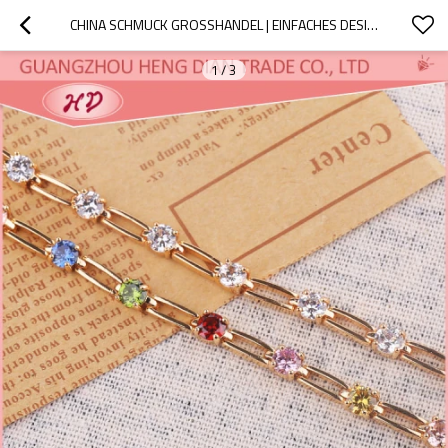
CHINA SCHMUCK GROSSHANDEL | EINFACHES DESIGN MEHRFARBIGE WEISSE ZIRKONIA KETTENGLIEDER | 18 KARAT GELBGOLD PLATTIERTES CZ ARMBAND FÜR DAMEN
1
/
3