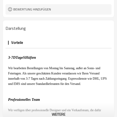
BEWERTUNG HINZUFÜGEN
Darstellung
Vorteile
3-7
D
Tage
S
Hüften
Wir bearbeiten Bestellungen von Montag bis Samstag, außer an Sonn- und
Feiertagen. Als unsere geschätzten Kunden veranlassen wir Ihren Versand
innerhalb von 3-7 Tagen nach Zahlungseingang. Expressdienste wie DHL, UPS
und EMS sind unsere Standardlieferanten für den Versand.
Professionelles Team
Wir verfügen über professionelle Designer und ein Verkaufsteam, die dafür
WEITERE
sorgen, dass Sie mit unserem Produkt zufrieden sind und ein angenehmes