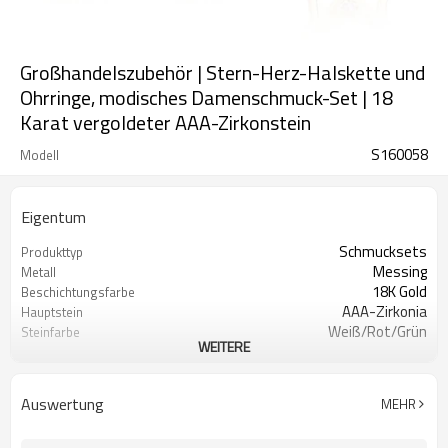
Großhandelszubehör | Stern-Herz-Halskette und
Ohrringe, modisches Damenschmuck-Set | 18
Karat vergoldeter AAA-Zirkonstein
S160058
Modell
Eigentum
Schmucksets
Produkttyp
Messing
Metall
18K Gold
Beschichtungsfarbe
AAA-Zirkonia
Hauptstein
Weiß/Rot/Grün
Steinfarbe
WEITERE
6
Mindestbestellmenge
Auswertung
MEHR