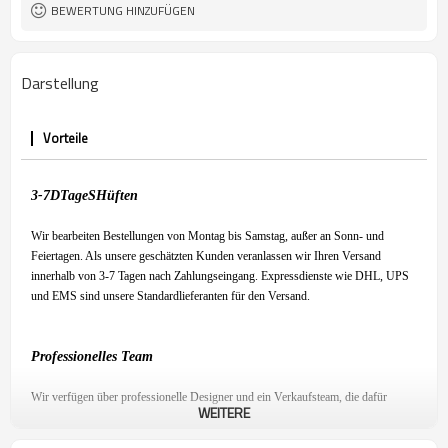
BEWERTUNG HINZUFÜGEN
Darstellung
Vorteile
3-7
D
Tage
S
Hüften
Wir bearbeiten Bestellungen von Montag bis Samstag, außer an Sonn- und
Feiertagen. Als unsere geschätzten Kunden veranlassen wir Ihren Versand
innerhalb von 3-7 Tagen nach Zahlungseingang. Expressdienste wie DHL, UPS
und EMS sind unsere Standardlieferanten für den Versand.
Professionelles Team
Wir verfügen über professionelle Designer und ein Verkaufsteam, die dafür
WEITERE
sorgen, dass Sie mit unserem Produkt zufrieden sind und ein angenehmes
Einkaufserlebnis haben.