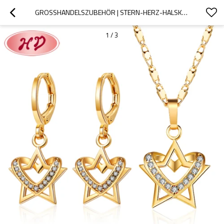
GROSSHANDELSZUBEHÖR | STERN-HERZ-HALSKETTE UND OHRRINGE, MODISCHES DAMENSCHMUCK-SET | 18 KARAT VERGOLDETER AAA-ZIRKONSTEIN
1
/
3