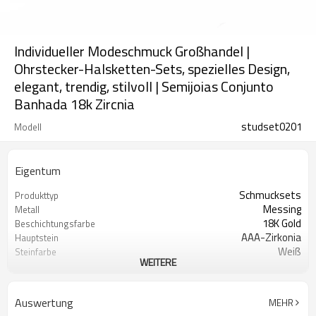
Individueller Modeschmuck Großhandel |
Ohrstecker-Halsketten-Sets, spezielles Design,
elegant, trendig, stilvoll | Semijoias Conjunto
Banhada 18k Zircnia
studset0201
Modell
Eigentum
Schmucksets
Produkttyp
Messing
Metall
18K Gold
Beschichtungsfarbe
AAA-Zirkonia
Hauptstein
Weiß
Steinfarbe
WEITERE
klassisch, elegant, individuell
Stil
Auswertung
MEHR