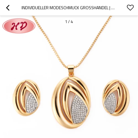
INDIVIDUELLER MODESCHMUCK GROSSHANDEL | OHRSTECKER-HALSKETTEN-SETS, SPEZIELLES DESIGN, ELEGANT, TRENDIG, STILVOLL | SEMIJOIAS CONJUNTO BANHADA 18K ZIRCNIA
1
/
4