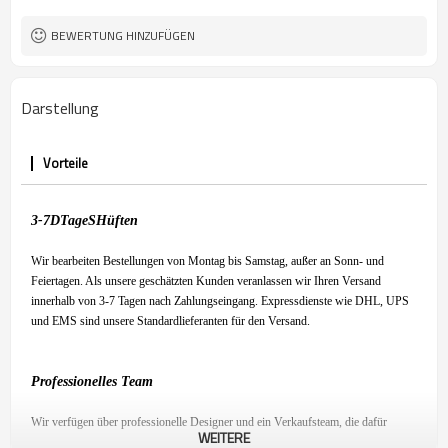
BEWERTUNG HINZUFÜGEN
Darstellung
Vorteile
3-7
D
Tage
S
Hüften
Wir bearbeiten Bestellungen von Montag bis Samstag, außer an Sonn- und
Feiertagen. Als unsere geschätzten Kunden veranlassen wir Ihren Versand
innerhalb von 3-7 Tagen nach Zahlungseingang. Expressdienste wie DHL, UPS
und EMS sind unsere Standardlieferanten für den Versand.
Professionelles Team
Wir verfügen über professionelle Designer und ein Verkaufsteam, die dafür
WEITERE
sorgen, dass Sie mit unserem Produkt zufrieden sind und ein angenehmes