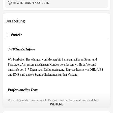
BEWERTUNG HINZUFÜGEN
Darstellung
Vorteile
3-7
D
Tage
S
Hüften
Wir bearbeiten Bestellungen von Montag bis Samstag, außer an Sonn- und
Feiertagen. Als unsere geschätzten Kunden veranlassen wir Ihren Versand
innerhalb von 3-7 Tagen nach Zahlungseingang. Expressdienste wie DHL, UPS
und EMS sind unsere Standardlieferanten für den Versand.
Professionelles Team
Wir verfügen über professionelle Designer und ein Verkaufsteam, die dafür
WEITERE
sorgen, dass Sie mit unserem Produkt zufrieden sind und ein angenehmes
Einkaufserlebnis haben.