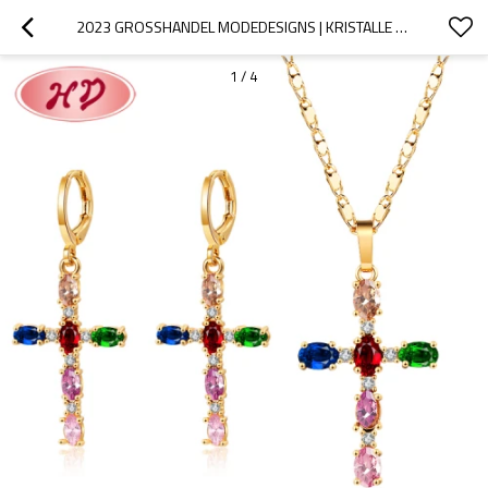
2023 GROSSHANDEL MODEDESIGNS | KRISTALLE 18 KARAT GOLD POST AAA CZ | DAMEN SCHMUCK OHRRINGE SETS ANHÄNGER FÜR FRAUEN
1
/
4