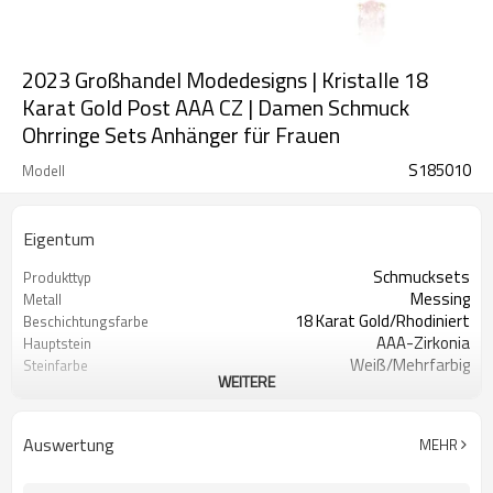
2023 Großhandel Modedesigns | Kristalle 18
Karat Gold Post AAA CZ | Damen Schmuck
Ohrringe Sets Anhänger für Frauen
S185010
Modell
Eigentum
Schmucksets
Produkttyp
Messing
Metall
18 Karat Gold/Rhodiniert
Beschichtungsfarbe
AAA-Zirkonia
Hauptstein
Weiß/Mehrfarbig
Steinfarbe
WEITERE
Religiös
Stil
Auswertung
MEHR