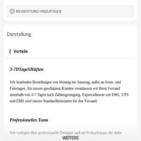
BEWERTUNG HINZUFÜGEN
Darstellung
Vorteile
3-7
D
Tage
S
Hüften
Wir bearbeiten Bestellungen von Montag bis Samstag, außer an Sonn- und
Feiertagen. Als unsere geschätzten Kunden veranlassen wir Ihren Versand
innerhalb von 3-7 Tagen nach Zahlungseingang. Expressdienste wie DHL, UPS
und EMS sind unsere Standardlieferanten für den Versand.
Professionelles Team
Wir verfügen über professionelle Designer und ein Verkaufsteam, die dafür
WEITERE
sorgen, dass Sie mit unserem Produkt zufrieden sind und ein angenehmes