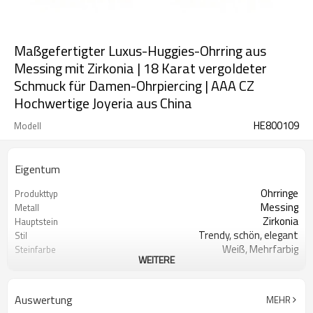
Maßgefertigter Luxus-Huggies-Ohrring aus
Messing mit Zirkonia | 18 Karat vergoldeter
Schmuck für Damen-Ohrpiercing | AAA CZ
Hochwertige Joyeria aus China
HE800109
Modell
Eigentum
Ohrringe
Produkttyp
Messing
Metall
Zirkonia
Hauptstein
Trendy, schön, elegant
Stil
Weiß, Mehrfarbig
Steinfarbe
WEITERE
18 Karat Gold
Beschichtungsfarbe
3-7 Tage
Lieferzeit
12
Mindestbestellmenge
Auswertung
MEHR