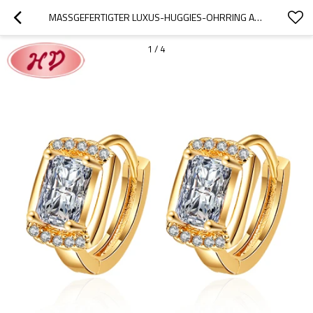
MASSGEFERTIGTER LUXUS-HUGGIES-OHRRING AUS MESSING MIT ZIRKONIA | 18 KARAT VERGOLDETER SCHMUCK FÜR DAMEN-OHRPIERCING | AAA CZ HOCHWERTIGE JOYERIA AUS CHINA
1
/
4