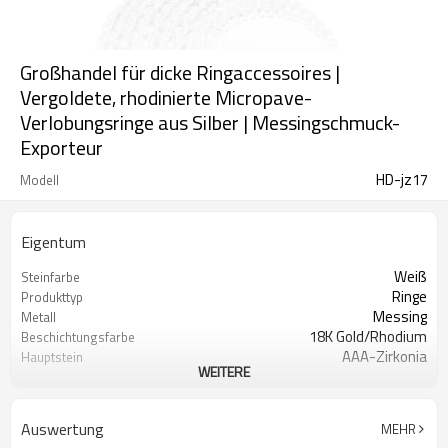
Großhandel für dicke Ringaccessoires |
Vergoldete, rhodinierte Micropave-
Verlobungsringe aus Silber | Messingschmuck-
Exporteur
HD-jz17
Modell
Eigentum
Weiß
Steinfarbe
Ringe
Produkttyp
Messing
Metall
18K Gold/Rhodium
Beschichtungsfarbe
AAA-Zirkonia
Hauptstein
WEITERE
12
Mindestbestellmenge
Auswertung
MEHR