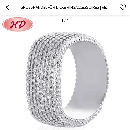
GROSSHANDEL FÜR DICKE RINGACCESSOIRES | VERGOLDETE, RHODINIERTE MICROPAVE-VERLOBUNGSRINGE AUS SILBER | MESSINGSCHMUCK-EXPORTEUR
1
/
4