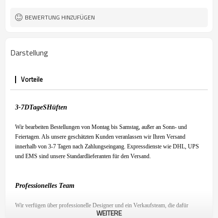
BEWERTUNG HINZUFÜGEN
Darstellung
Vorteile
3-7
D
Tage
S
Hüften
Wir bearbeiten Bestellungen von Montag bis Samstag, außer an Sonn- und
Feiertagen. Als unsere geschätzten Kunden veranlassen wir Ihren Versand
innerhalb von 3-7 Tagen nach Zahlungseingang. Expressdienste wie DHL, UPS
und EMS sind unsere Standardlieferanten für den Versand.
Professionelles Team
Wir verfügen über professionelle Designer und ein Verkaufsteam, die dafür
WEITERE
sorgen, dass Sie mit unserem Produkt zufrieden sind und ein angenehmes