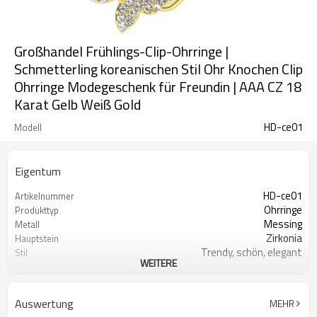
Großhandel Frühlings-Clip-Ohrringe |
Schmetterling koreanischen Stil Ohr Knochen Clip
Ohrringe Modegeschenk für Freundin | AAA CZ 18
Karat Gelb Weiß Gold
HD-ce01
Modell
Eigentum
HD-ce01
Artikelnummer
Ohrringe
Produkttyp
Messing
Metall
Zirkonia
Hauptstein
Trendy, schön, elegant
Stil
WEITERE
Weiß
Steinfarbe
18 Karat Gold
Beschichtungsfarbe
3-7 Tage
Lieferzeit
Auswertung
MEHR