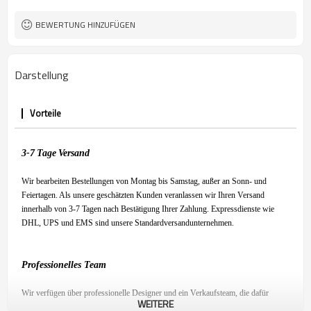
BEWERTUNG HINZUFÜGEN
Darstellung
Vorteile
3-7
Tage
Versand
Wir bearbeiten Bestellungen von Montag bis Samstag, außer an Sonn- und
Feiertagen. Als unsere geschätzten Kunden veranlassen wir Ihren Versand
innerhalb von 3-7 Tagen nach Bestätigung Ihrer Zahlung. Expressdienste wie
DHL, UPS und EMS sind unsere Standardversandunternehmen.
Professionelles Team
Wir verfügen über professionelle Designer und ein Verkaufsteam, die dafür
WEITERE
sorgen, dass Sie mit unserem Produkt zufrieden sind und ein angenehmes