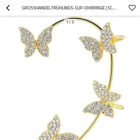
GROSSHANDEL FRÜHLINGS-CLIP-OHRRINGE | SCHMETTERLING KOREANISCHEN STIL OHR KNOCHEN CLIP OHRRINGE MODEGESCHENK FÜR FREUNDIN | AAA CZ 18 KARAT GELB WEISS GOLD
1
/
3