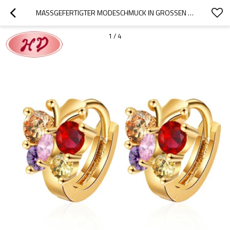
MASSGEFERTIGTER MODESCHMUCK IN GROSSEN MENGEN | KLEINE SÜSSE CZ-SCHMETTERLINGS-HUGGIE-OHRRINGE IM GROSSHANDEL | EXPORTEUR VON WEISSEM, MEHRFARBIGEM ZIRKONIA UND VERGOLDETEM SCHMUCK
1
/
4