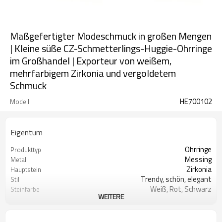
Maßgefertigter Modeschmuck in großen Mengen
| Kleine süße CZ-Schmetterlings-Huggie-Ohrringe
im Großhandel | Exporteur von weißem,
mehrfarbigem Zirkonia und vergoldetem
Schmuck
HE700102
Modell
Eigentum
Ohrringe
Produkttyp
Messing
Metall
Zirkonia
Hauptstein
Trendy, schön, elegant
Stil
Weiß, Rot, Schwarz
Steinfarbe
WEITERE
18 Karat Gold
Beschichtungsfarbe
3-7 Tage
Lieferzeit