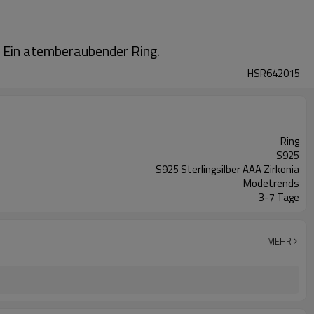
n. Ein atemberaubender Ring.
HSR642015
Ring
S925
S925 Sterlingsilber AAA Zirkonia
Modetrends
3-7 Tage
MEHR