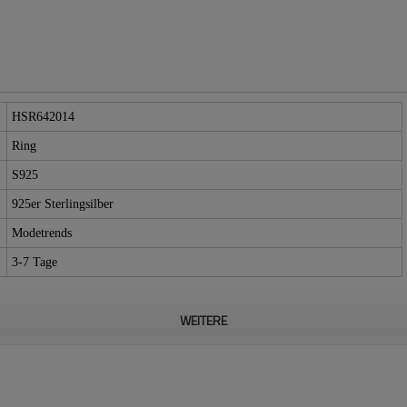
HSR642014
Ring
S925
925er Sterlingsilber
Modetrends
3-7 Tage
WEITERE