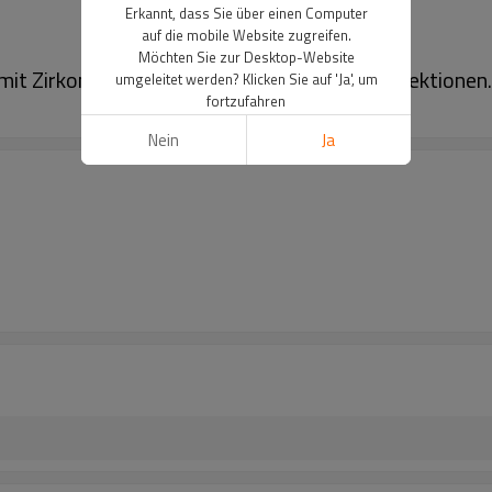
Erkannt, dass Sie über einen Computer
auf die mobile Website zugreifen.
Möchten Sie zur Desktop-Website
mit Zirkonia – ideal für luxuriöse Schmuckkollektione
umgeleitet werden? Klicken Sie auf 'Ja', um
fortzufahren
Nein
Ja