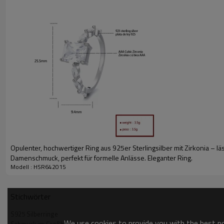
Opulenter, hochwertiger Ring aus 925er Sterlingsilber mit Zirkonia – lä
Damenschmuck, perfekt für formelle Anlässe. Eleganter Ring.
Modell : HSR642015
Stichwörter
S925 Silberringe
We use cookies to provide you with the best pos