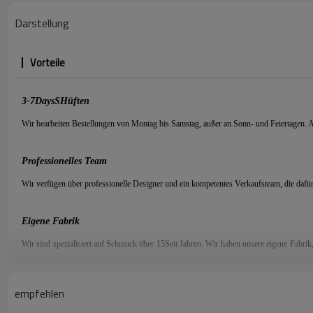
Darstellung
Vorteile
3-7
D
ays
S
Hüften
Wir bearbeiten Bestellungen von Montag bis Samstag, außer an Sonn- und Feiertagen.
Professionelles Team
Wir verfügen über professionelle Designer und ein kompetentes Verkaufsteam, die dafü
Eigene Fabrik
Wir sind spezialisiert auf Schmuck über
15
Seit Jahren. Wir haben unsere eigene Fabrik
schillernden Schmuck.
empfehlen
Qualitätssicherung