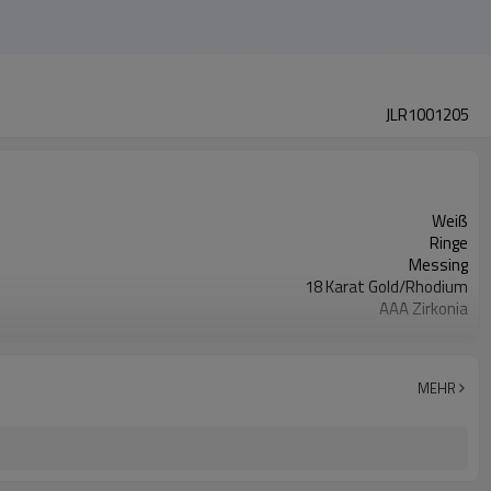
JLR1001205
Weiß
Ringe
Messing
18 Karat Gold/Rhodium
AAA Zirkonia
12
MEHR