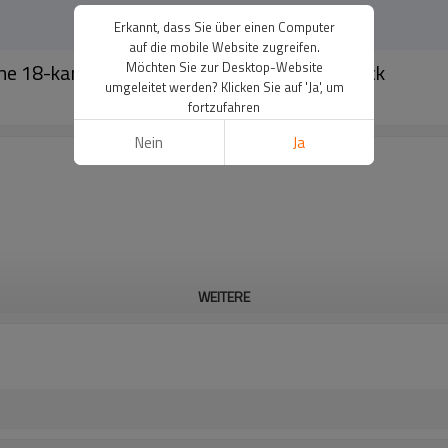
Erkannt, dass Sie über einen Computer
auf die mobile Website zugreifen.
ohe 18-karätig vergoldete Ringe, Modeschmuck
Möchten Sie zur Desktop-Website
umgeleitet werden? Klicken Sie auf 'Ja', um
fortzufahren
Nein
Ja
WEITERE