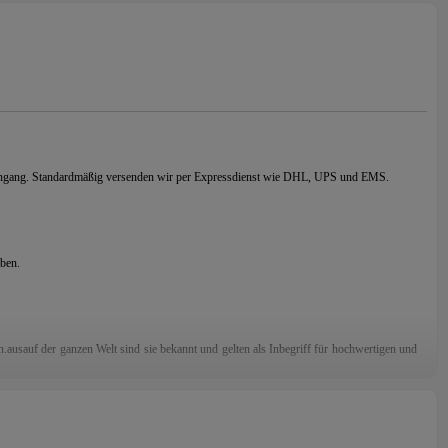
seingang. Standardmäßig versenden wir per Expressdienst wie DHL, UPS und EMS.
aben.
n.
aus
auf der ganzen Welt sind sie bekannt und gelten als Inbegriff für hochwertigen und