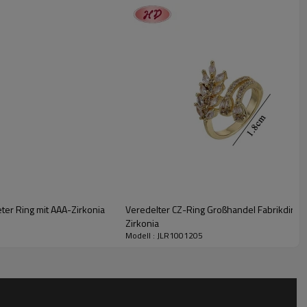
u ihrer Zufriedenheit.
Hut
S
Darüber hinaus bieten wir einen exzellenten Kundenservice.
'
nkaufen.
ter Ring mit AAA-Zirkonia
Veredelter CZ-Ring Großhandel Fabrikdirekt
Zirkonia
Modell : JLR1001205