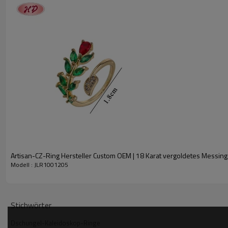
Wir beschäftigen mehr als 30 Qualitätsmanager, um eine strenge und präzise Qualitätsk
Sollten Sie Probleme mit der Ware feststellen, kontaktieren Sie uns bitte umgehend. Wi
Kurzinfo
Artikelnummer
Produktart
Metall
Beschichtungsfarbe
Hauptstein
Stil
Artisan-CZ-Ring Hersteller Custom OEM | 18 Karat vergoldetes Messing
Steinfarbe
Modell : JLR1001205
Lieferzeit
Beschreibung
Stichwörter
Dschungel-Kaleidoskop-Ringe