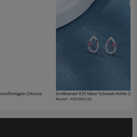
r aus 925er Sterlingsilber im
. Möchten Sie Ihrer Kollektion einen Hauch von Luxus
andel oder einfach als stilvolles Upgrade – diese
ine breite Kundschaft. Wir helfen Ihnen gerne, Ihr
re Großhandelsbestellung auf und genießen Sie
is von Anfang bis Ende!
kreisförmigem Zirkonia-
Großhandel 925 Silber Schmuck Hohle Oval
Modell : HSE2950225
:
g in Geschäften ausgestellt, ohne dass die Farbe