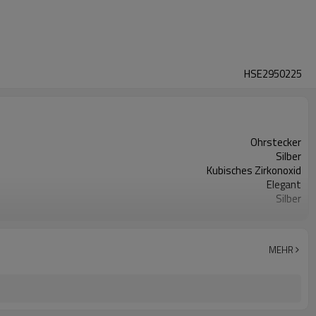
HSE2950225
Ohrstecker
Silber
Kubisches Zirkonoxid
Elegant
Silber
Silber
3-7 Tage
MEHR