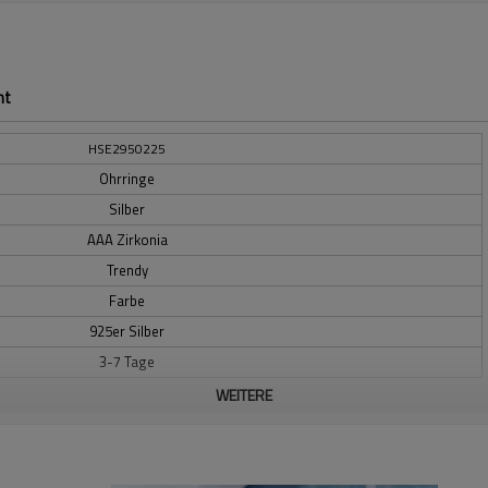
ht
HSE2950225
Ohrringe
Silber
AAA Zirkonia
Trendy
Farbe
925er Silber
3-7 Tage
WEITERE
ng