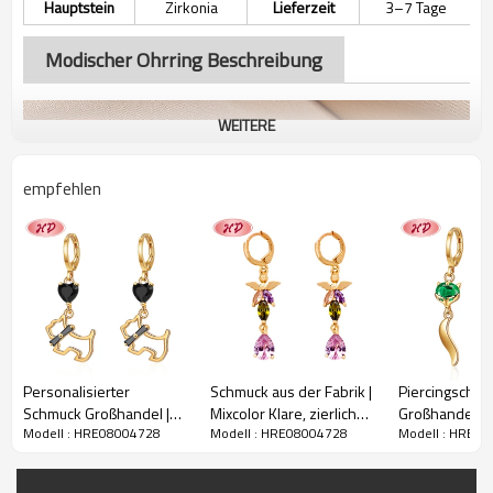
Hauptstein
Zirkonia
Lieferzeit
3–7 Tage
Modischer Ohrring Beschreibung
WEITERE
empfehlen
Personalisierter
Schmuck aus der Fabrik |
Piercingschm
Schmuck Großhandel |
Mixcolor Klare, zierliche,
Großhandel | 
Modell : HRE08004728
Modell : HRE08004728
Modell : HRE0
Weiß Rosa Schwarz
funkelnde, 18 Karat
Wagging Tail 
Kätzchen Niedliche
Gelbgold plattierte
Ohrringe für F
kleine Katze Haustiere
Messing-Marken-
Rosa Grün Sc