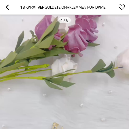
18 KARAT VERGOLDETE OHRKLEMMEN FÜR DAMEN | NICHT GEPIERCTER STATEMENT-SCHMUCK AUS KUPFERLEGIERUNG VON HENGDIAN JEWELRY
1
/
6