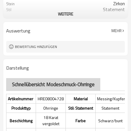
Zirkon
Stein
Statement
Stil
WEITERE
Schwarz/Bunt
Farbe
Geometrisch
Form
Auswertung
MEHR
BEWERTUNG HINZUFÜGEN
Darstellung
Schnellübersicht Modeschmuck-Ohrringe
Artikelnummer
HRE08004728
Material
Messing/Kupferleg
Produkttyp
Ohrringe
Stil: Statement
Statement
18 Karat
Beschichtung
Farbe
Schwarz/bunt
vergoldet