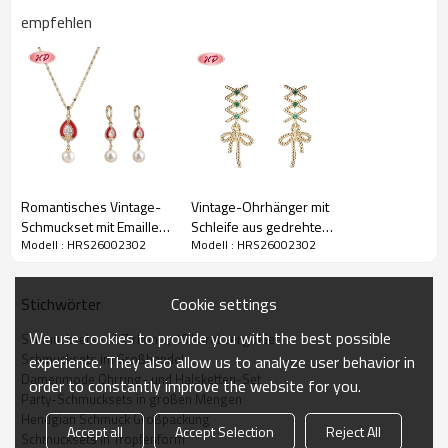
empfehlen
Romantisches Vintage-
Vintage-Ohrhänger mit
Schmuckset mit Emaille,
Schleife aus gedrehtem
Modell : HRS26002302
Modell : HRS26002302
tropfenförmigen Perlen
Draht und Zirkonia | Für
und Zirkonia | Ohrring-
Damen, Hochzeiten und
Halskette, 18 Karat
festliche Anlässe |
Cookie settings
Stichwörter
vergoldet | Für
Messingschmuck –
Hochzeiten und andere
ideales Geschenk
We use cookies to provide you with the best possible
Schmucksets mit Zirkonia, 18 Karat vergoldet
festliche Anlässe
Schmucksets im Großhandel
experience. They also allow us to analyze user behavior in
Damenmode Ohrring- und Halsketten-Set
order to constantly improve the website for you.
Party-Schmucksets in großen Mengen
Hendgian Schmuck Großpackung
Accept all
Accept Selection
Reject All
Schmucksets in Tropfenform