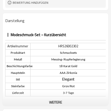
BEWERTUNG HINZUFÜGEN
Darstellung
Modeschmuck-Set – Kurzübersicht
Artikelnummer
HRS26002302
Produktart
Schmucksets
Metall
Messing-/Kupferlegierung
Beschichtungsfarbe
18 Karat Gold
Hauptstein
AAA Zirkonia
Elegant
Stil
Steinfarbe
Grün/Rot
Lieferzeit
3-7 Tage
WEITERE
Beschreibung des Modeschmucksets