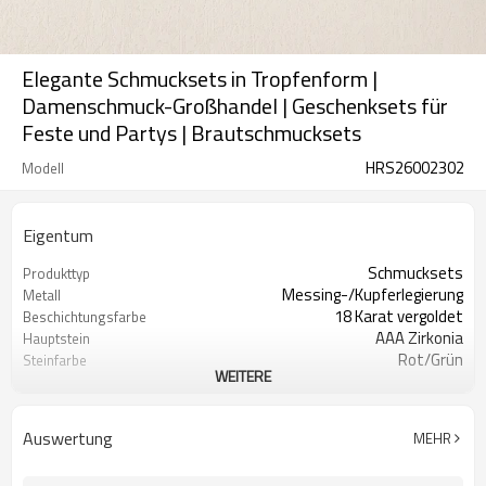
Elegante Schmucksets in Tropfenform |
Damenschmuck-Großhandel | Geschenksets für
Feste und Partys | Brautschmucksets
HRS26002302
Modell
Eigentum
Schmucksets
Produkttyp
Messing-/Kupferlegierung
Metall
18 Karat vergoldet
Beschichtungsfarbe
AAA Zirkonia
Hauptstein
Rot/Grün
Steinfarbe
WEITERE
Klassiker
Stil
Auswertung
MEHR