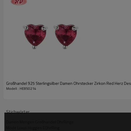
Großhandel 925 Sterlingsilber Damen Ohrstecker Zirkon Red Herz Desi
Modell : HE850214
Stichwörter
Damen Mengen Großhandel OhrRinge
Mode Luxus Huggies EOhrRing