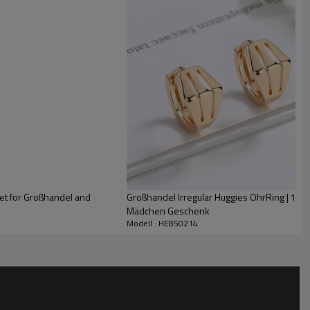
det for Großhandel and
Großhandel Irregular Huggies OhrRing | 18K Vergol
Mädchen Geschenk
Modell : HE850214