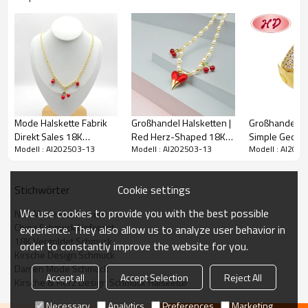
Mode Halskette Fabrik
Großhandel Halsketten |
Großhandel Cz
Direkt Sales 18K
Red Herz-Shaped 18K
Simple Geome
Modell : AI202503-13
Modell : AI202503-13
Modell : AI202
Vergoldet Kirsche
Vergoldet Damen
Adjustable Ri
Design Damen Schmuck
Schmuck Geschenk
Cookie settings
Stichwörter
We use cookies to provide you with the best possible
Neu Mode Halsketten
China Schmuck Lieferant
experience. They also allow us to analyze user behavior in
18K Vergoldet Schmuck
order to constantly improve the website for you.
Kirsche Design Schmuck
Damen Mode Schmuck
Accept all
Accept Selection
Reject All
Kirsche & Herz Design Schmuck Halskette
Necessary
Analytics
Preferences
Marketing