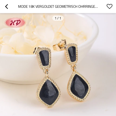
MODE 18K VERGOLDET GEOMETRISCH OHRRINGE | ELEGANT RETRO KUPFERLEGIERUNG DESIGN FÜR DAMEN'S PARTY TÄGLICH & HOCHZEIT LOOKS
1
/
1