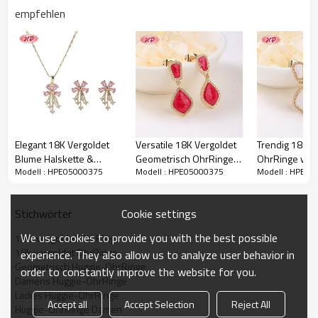
empfehlen
Elegant 18K Vergoldet
Versatile 18K Vergoldet
Trendig 18K V
Blume Halskette &
Geometrisch OhrRinge |
OhrRinge wit
Modell : HPE05000375
Modell : HPE05000375
Modell : HPE0
OhrRinge Set with Pink
Elegant Copper Schmuck
Geometrisch 
Zirkon für Damen |
für Damen | Mengen
Kupferlegieru
Hengdian Großhandel
Schmuck for Büro &
Schmuck for F
Cookie settings
Stichwörter
Schmuck for Party
Hochzeit
and Braut MO
We use cookies to provide you with the best possible
18kt vergoldet OhrRinge
18k vergoldet OhrRinge
experience. They also allow us to analyze user behavior in
Geometrisch Huggie-OhrRinge
order to constantly improve the website for you.
Damens Huggie-OhrRinge
Ladies Huggie-OhrRinge
Accept all
Accept Selection
Reject All
Huggie-OhrRinge Damen