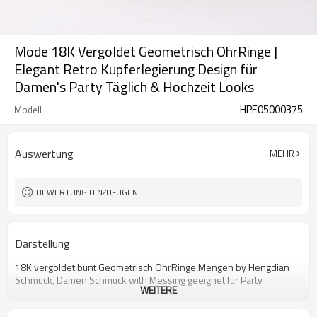
Mode 18K Vergoldet Geometrisch OhrRinge |
Elegant Retro Kupferlegierung Design für
Damen's Party Täglich & Hochzeit Looks
HPE05000375
Modell
Auswertung
MEHR
BEWERTUNG HINZUFÜGEN
Darstellung
18K vergoldet bunt Geometrisch OhrRinge Mengen by Hengdian
Schmuck, Damen Schmuck with Messing geeignet für Party.
WEITERE