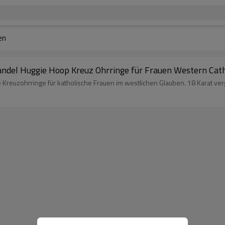
en
ndel Huggie Hoop Kreuz Ohrringe für Frauen Western Cath
 Kreuzohrringe für katholische Frauen im westlichen Glauben. 18 Karat ve