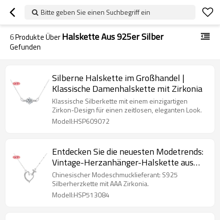
Bitte geben Sie einen Suchbegriff ein
Halskette Aus 925er Silber
6
Produkte Über
Gefunden
Silberne Halskette im Großhandel |
Klassische Damenhalskette mit Zirkonia
Klassische Silberkette mit einem einzigartigen
Zirkon-Design für einen zeitlosen, eleganten Look.
Modell:HSP609072
Entdecken Sie die neuesten Modetrends:
Vintage-Herzanhänger-Halskette aus
925er Silber mit Zirkonia-Verzierung und
Chinesischer Modeschmucklieferant: S925
individuellen Gestaltungsmöglichkeiten
Silberherzkette mit AAA Zirkonia.
(Großhandel)
Modell:HSP513084