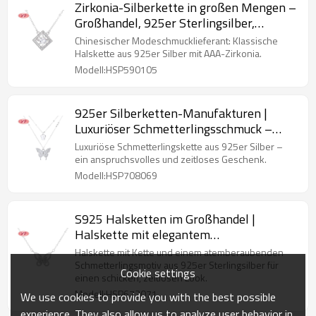
Zirkonia-Silberkette in großen Mengen –
Großhandel, 925er Sterlingsilber,
quadratischer Anhänger, Damenschmuck
Chinesischer Modeschmucklieferant: Klassische
Halskette aus 925er Silber mit AAA-Zirkonia.
Modell:HSP590105
925er Silberketten-Manufakturen |
Luxuriöser Schmetterlingsschmuck –
Damenkette als Geschenk
Luxuriöse Schmetterlingskette aus 925er Silber –
ein anspruchsvolles und zeitloses Geschenk.
Modell:HSP708069
S925 Halsketten im Großhandel |
Halskette mit elegantem
Schmetterlingsmotiv
Halskette mit Kette und einem atemberaubenden
Schmetterlingsmotiv aus 925er Sterlingsilber für
Cookie settings
einen schicken, zeitlosen Look.
Modell:HSP672071
We use cookies to provide you with the best possible
experience. They also allow us to analyze user behavior in