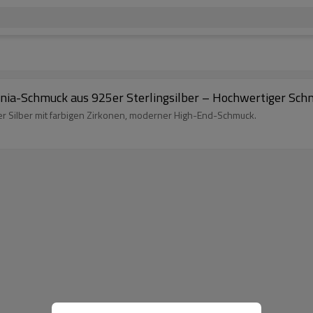
konia-Schmuck aus 925er Sterlingsilber – Hochwertiger Sc
r Silber mit farbigen Zirkonen, moderner High-End-Schmuck.