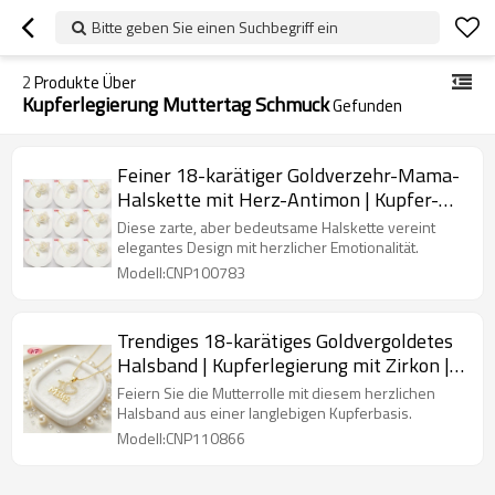
Bitte geben Sie einen Suchbegriff ein
2
Produkte Über
Kupferlegierung Muttertag Schmuck
Gefunden
Feiner 18-karätiger Goldverzehr-Mama-
Halskette mit Herz-Antimon | Kupfer-
Schmuck für Geburtstagsgeschenke
Diese zarte, aber bedeutsame Halskette vereint
elegantes Design mit herzlicher Emotionalität.
Modell:CNP100783
Trendiges 18-karätiges Goldvergoldetes
Halsband | Kupferlegierung mit Zirkon |
Muttertag-Schmuck für Frauen
Feiern Sie die Mutterrolle mit diesem herzlichen
Halsband aus einer langlebigen Kupferbasis.
Modell:CNP110866