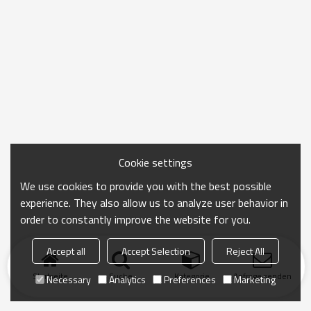
Cookie settings
We use cookies to provide you with the best possible
experience. They also allow us to analyze user behavior in
order to constantly improve the website for you.
Accept all
Accept Selection
Reject All
Startseite
Suche
Kategorie
Anfrage senden
Necessary
Analytics
Preferences
Marketing