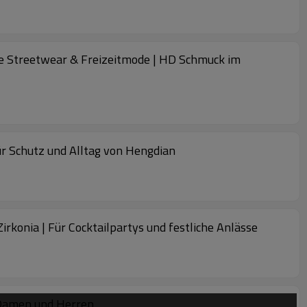
ige Streetwear & Freizeitmode | HD Schmuck im
ür Schutz und Alltag von Hengdian
konia | Für Cocktailpartys und festliche Anlässe
r Damen und Herren