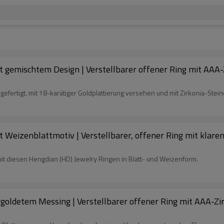
 gemischtem Design | Verstellbarer offener Ring mit AAA-
ertigt, mit 18-karätiger Goldplattierung versehen und mit Zirkonia-Stein
 Weizenblattmotiv | Verstellbarer, offener Ring mit klare
it diesen Hengdian (HD) Jewelry Ringen in Blatt- und Weizenform.
goldetem Messing | Verstellbarer offener Ring mit AAA-Zir