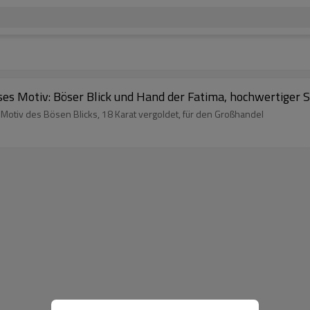
iöses Motiv: Böser Blick und Hand der Fatima, hochwertige
Motiv des Bösen Blicks, 18 Karat vergoldet, für den Großhandel