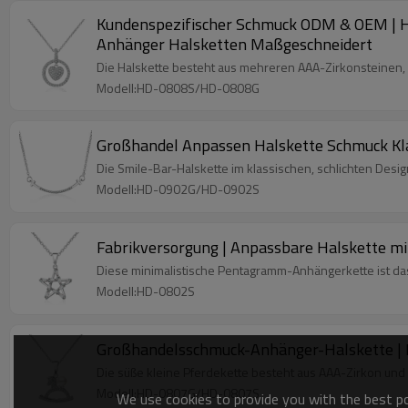
Kundenspezifischer Schmuck ODM & OEM | He
Anhänger Halsketten Maßgeschneidert
Die Halskette besteht aus mehreren AAA-Zirkonsteinen, d
Modell:HD-0808S/HD-0808G
Großhandel Anpassen Halskette Schmuck Kla
Die Smile-Bar-Halskette im klassischen, schlichten Design
Modell:HD-0902G/HD-0902S
Fabrikversorgung | Anpassbare Halskette m
Diese minimalistische Pentagramm-Anhängerkette ist das p
Modell:HD-0802S
Großhandelsschmuck-Anhänger-Halskette | N
Die süße kleine Pferdekette besteht aus AAA-Zirkon und M
Modell:HD-0807G/HD-0807S
We use cookies to provide you with the best pos