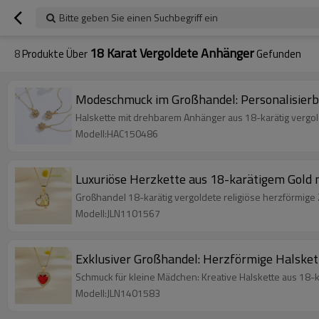
Bitte geben Sie einen Suchbegriff ein
18 Karat Vergoldete Anhänger
8
Produkte Über
Gefunden
Modeschmuck im Großhandel: Personalisier
Halskette mit drehbarem Anhänger aus 18-karätig vergol
Modell:HAC150486
Luxuriöse Herzkette aus 18-karätigem Gold m
Großhandel 18-karätig vergoldete religiöse herzförmige
Modell:JLN1101567
Exklusiver Großhandel: Herzförmige Halsket
Schmuck für kleine Mädchen: Kreative Halskette aus 18-k
Modell:JLN1401583