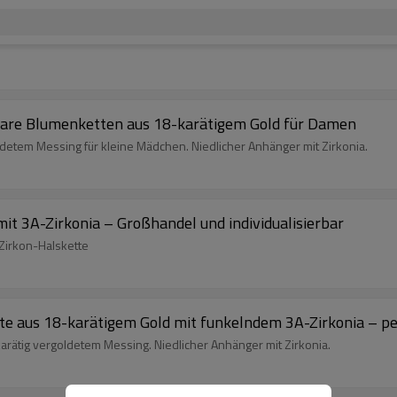
bare Blumenketten aus 18-karätigem Gold für Damen
detem Messing für kleine Mädchen. Niedlicher Anhänger mit Zirkonia.
it 3A-Zirkonia – Großhandel und individualisierbar
 Zirkon-Halskette
te aus 18-karätigem Gold mit funkelndem 3A-Zirkonia – p
arätig vergoldetem Messing. Niedlicher Anhänger mit Zirkonia.