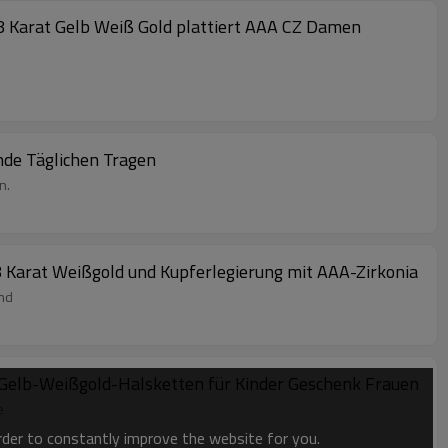
8 Karat Gelb Weiß Gold plattiert AAA CZ Damen
nde Täglichen Tragen
n.
Karat Weißgold und Kupferlegierung mit AAA-Zirkonia
und
Gelb-Weißgold-Halsketten für Kinder Geschenk Frauen
e
order to constantly improve the website for you.