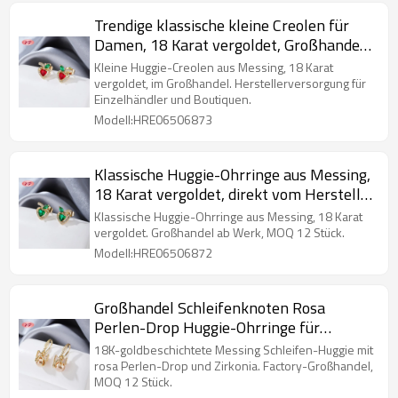
Trendige klassische kleine Creolen für
Damen, 18 Karat vergoldet, Großhandel |
Messing direkt ab Werk
Kleine Huggie-Creolen aus Messing, 18 Karat
vergoldet, im Großhandel. Herstellerversorgung für
Einzelhändler und Boutiquen.
Modell:HRE06506873
Klassische Huggie-Ohrringe aus Messing,
18 Karat vergoldet, direkt vom Hersteller
| Minimalistischer Großhandel
Klassische Huggie-Ohrringe aus Messing, 18 Karat
vergoldet. Großhandel ab Werk, MOQ 12 Stück.
Modell:HRE06506872
Großhandel Schleifenknoten Rosa
Perlen-Drop Huggie-Ohrringe für
Brautgeschenke | Hersteller
18K-goldbeschichtete Messing Schleifen-Huggie mit
Romantische CZ-Schmuck
rosa Perlen-Drop und Zirkonia. Factory-Großhandel,
MOQ 12 Stück.