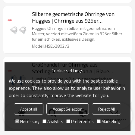
Silberne geometrische Ohrringe von
Huggies | Ohrringe aus 925er
Sterlingsilber mit weißem Zirkonia
Huggies Ohrringe in Silber mit geometrischem
Muster, verziert mit weißem Zirkon in 925er Silber
für ein schickes, exklusives Design.
Modell:HSE5280273
Großhandel für Ohrringe aus
Cookie settings
Sterlingsilber mit Zirkonia | Blaue
Ohrringe mit geometrischem Blockdesign
Huggies Ohrringe in Blau mit geometrischem
We use cookies to provide you with the best possible
im Huggies-Stil für Damen
Blockdesign, gefertigt aus Sterlingsilber mit Zirkonia
experience. They also allow us to analyze user behavior in
für Damen.
order to constantly improve the website for you.
Modell:HSE3420270
Accept all
Accept Selection
Reject All
Startseite
Suche
Kategorie
Anfrage senden
Necessary
Analytics
Preferences
Marketing