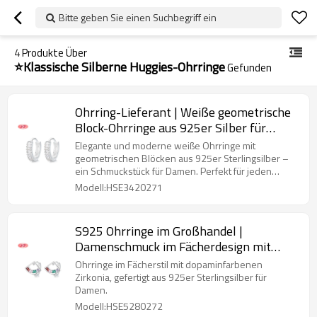
Bitte geben Sie einen Suchbegriff ein
4
Produkte Über
⭐Klassische Silberne Huggies-Ohrringe
Gefunden
Ohrring-Lieferant | Weiße geometrische
Block-Ohrringe aus 925er Silber für
Damen | Huggies-Ohrringe
Elegante und moderne weiße Ohrringe mit
geometrischen Blöcken aus 925er Sterlingsilber –
ein Schmuckstück für Damen. Perfekt für jeden
Anlass!
Modell:HSE3420271
S925 Ohrringe im Großhandel |
Damenschmuck im Fächerdesign mit
dopaminfarbenen Zirkonia
Ohrringe im Fächerstil mit dopaminfarbenen
Zirkonia, gefertigt aus 925er Sterlingsilber für
Damen.
Modell:HSE5280272