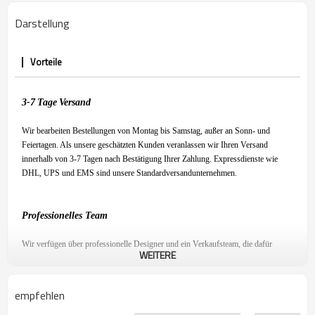
Darstellung
Vorteile
3-7
Tage
Versand
Wir bearbeiten Bestellungen von Montag bis Samstag, außer an Sonn- und
Feiertagen. Als unsere geschätzten Kunden veranlassen wir Ihren Versand
innerhalb von 3-7 Tagen nach Bestätigung Ihrer Zahlung. Expressdienste wie
DHL, UPS und EMS sind unsere Standardversandunternehmen.
Professionelles Team
Wir verfügen über professionelle Designer und ein Verkaufsteam, die dafür
WEITERE
sorgen, dass Sie mit unserem Produkt zufrieden sind und ein angenehmes
Einkaufserlebnis haben.
empfehlen
Eigene Fabrik