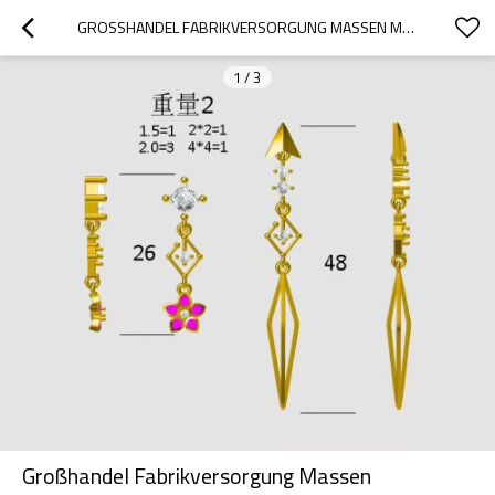
GROSSHANDEL FABRIKVERSORGUNG MASSEN MASSGESCHNEIDERTE ODM & OEM MODESCHMUCK ANHÄNGER HALSKETTEN KETTEN ARMBÄNDER | AAA ZIRKONIA ZIRKON 18 KARAT VERGOLDET 18 KARAT SCHMUCK FÜR FRAUEN MÄNNER KINDER
1
/
3
Großhandel Fabrikversorgung Massen