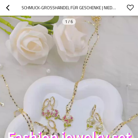
SCHMUCK-GROSSHANDEL FÜR GESCHENKE | NIEDLICHES BLUMEN-SCHMUCKSET MIT ZIRKONIA, 18 KARAT VERGOLDET, FÜR DAMEN
1
/
6