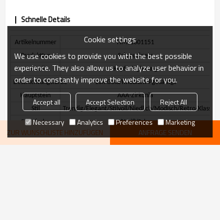
Schnelle Details
Cookie settings
Artikelnummer
HMS1601151
We use cookies to provide you with the best possible
Produkttyp
Schmucksets
experience. They also allow us to analyze user behavior in
Metall
Kupferlegierung
order to constantly improve the website for you.
Beschichtungsfarbe
18K Gold/
Rhodium
-P
gesättigt
Hauptstein
AAA-Zirkonia
Accept all
Accept Selection
Reject All
Stil
Trendig/Elegant/Stilvoll/Niedlich/Modisch/Retro/Klassisc
Necessary
Analytics
Preferences
Marketing
Steinfarbe
Rot/Weiß/Schwarz
ZUR WUNSCHLISTE HINZUFÜGEN
ANFRAGE SENDEN
Lieferzeit
3-7 Tage
WEITERE
Beschreibung
empfehlen