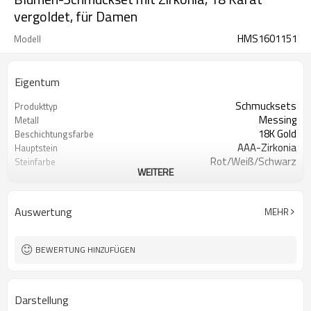
vergoldet, für Damen
HMS1601151
Modell
Eigentum
Schmucksets
Produkttyp
Messing
Metall
18K Gold
Beschichtungsfarbe
AAA-Zirkonia
Hauptstein
Rot/Weiß/Schwarz
Steinfarbe
WEITERE
Trendig/Elegant/Stilvoll/Niedlich/Modis
Stil
Auswertung
MEHR
BEWERTUNG HINZUFÜGEN
Darstellung