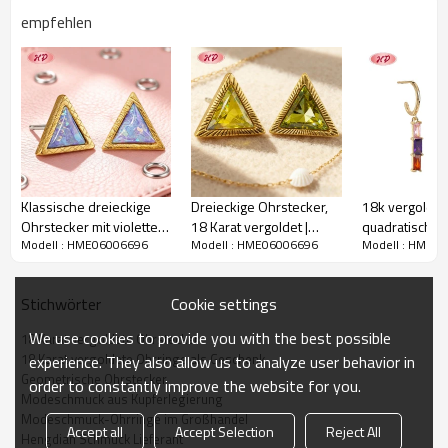
empfehlen
Klassische dreieckige
Dreieckige Ohrstecker,
18k vergoldet
Ohrstecker mit violettem
18 Karat vergoldet |
quadratische O
Modell : HME06006696
Modell : HME06006696
Modell : HME0
Zirkon |
Schmuck für Pendler im
Messing Materi
Muttertagsgeschenk |
Großhandel |
Originaldesig
Schmuckgroßhandel für
Damenohrringe als
Schmuck für Br
Cookie settings
Stichwörter
Damen
Geschenk
We use cookies to provide you with the best possible
18 Karat vergoldete Ohrstecker
18 Karat vergoldete Ohrringe als Geschenk
experience. They also allow us to analyze user behavior in
Geometrische Ohrstecker
order to constantly improve the website for you.
Vintage-Ohrhänger mit Schleife aus gedrehtem Draht |
Modeschmuck aus Kupferlegierung
Geschenke & Hochzeit | Messingschmuck für Damen
Modeschmuck-Ohrringe im Großhandel
Accept all
Accept Selection
Reject All
Hengdian Schmuck Lieferant
Diese Ohrhänger vereinen romantischen Vintage-Charme