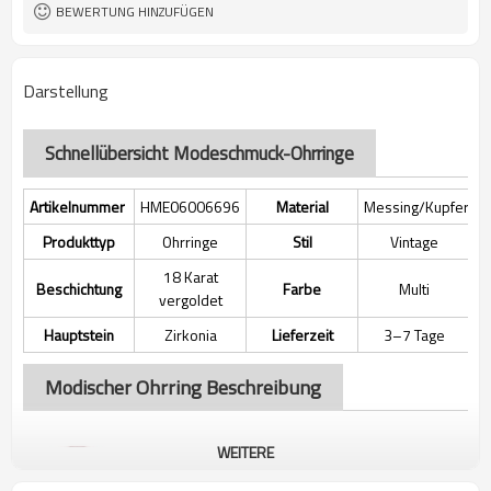
BEWERTUNG HINZUFÜGEN
Darstellung
Schnellübersicht Modeschmuck-Ohrringe
Artikelnummer
HME06006696
Material
Messing/Kupferleg
Produkttyp
Ohrringe
Stil
Vintage
18 Karat
Beschichtung
Farbe
Multi
vergoldet
Hauptstein
Zirkonia
Lieferzeit
3–7 Tage
Modischer Ohrring Beschreibung
WEITERE