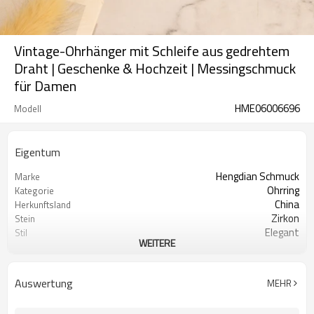
Vintage-Ohrhänger mit Schleife aus gedrehtem
Draht | Geschenke & Hochzeit | Messingschmuck
für Damen
HME06006696
Modell
Eigentum
Hengdian Schmuck
Marke
Ohrring
Kategorie
China
Herkunftsland
Zirkon
Stein
Elegant
Stil
WEITERE
Weiß/Dunkel/Grün
Farbe
Geometrisch
Form
Auswertung
MEHR