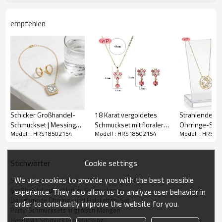
empfehlen
Schicker Großhandel-
18 Karat vergoldetes
Strahlendes Co
Schmuckset | Messing
Schmuckset mit floraler
Ohrringe-Set |
Modell : HRS18502154
Modell : HRS18502154
Modell : HRS1
18 Karat vergoldet &
Halskette und Ohrringen
Label-OEM, ve
AAA Zirkonia, Boutique-
| Schmuckset aus
Messing, Zirk
Kollektion
Kupferlegierung mit
Cookie settings
Stichwörter
Zirkonia und Perlen |
Hendgian Schmuck –
We use cookies to provide you with the best possible
Schmucksets mit Zirkonia, 18 Karat vergoldet
Großpackung für Damen
Großhandel mit Schleifen-Schmucksets
experience. They also allow us to analyze user behavior in
Damenmode Ohrring- und Halsketten-Set
order to constantly improve the website for you.
Party-Schmucksets in großen Mengen
Hendgian Schmuck Großpackung