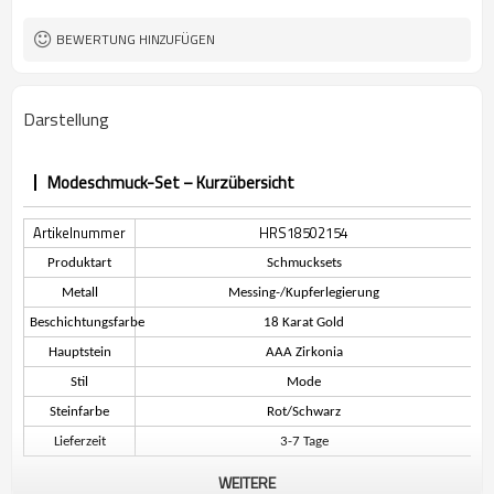
BEWERTUNG HINZUFÜGEN
Darstellung
Modeschmuck-Set – Kurzübersicht
Artikelnummer
HRS18502154
Produktart
Schmucksets
Metall
Messing-/Kupferlegierung
Beschichtungsfarbe
18 Karat Gold
Hauptstein
AAA Zirkonia
Stil
Mode
Steinfarbe
Rot/Schwarz
Lieferzeit
3-7 Tage
WEITERE
Beschreibung des Modeschmucksets