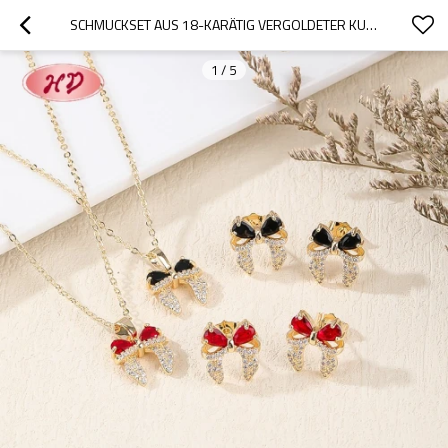
SCHMUCKSET AUS 18-KARÄTIG VERGOLDETER KUPFERLEGIERUNG MIT ZIRKONIA IN SCHLEIFENFORM: HALSKETTE UND OHRRINGE | KLASSISCHER SCHMUCK FÜR DEN ALLTAG
1
/
5