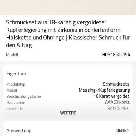
Schmuckset aus 18-karätig vergoldeter
Kupferlegierung mit Zirkonia in Schleifenform:
Halskette und Ohrringe | Klassischer Schmuck für
den Alltag
HRS18502154
Modell
Eigentum
Schmucksets
Produkttyp
Messing-/Kupferlegierung
Metall
18 Karat vergoldet
Beschichtungsfarbe
AAA Zirkonia
Hauptstein
Rot/Dunkel
Steinfarbe
WEITERE
Klassiker
Stil
Auswertung
MEHR