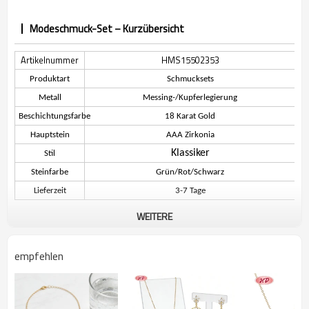
Modeschmuck-Set – Kurzübersicht
Artikelnummer
HMS15502353
Produktart
Schmucksets
Metall
Messing-/Kupferlegierung
Beschichtungsfarbe
18 Karat Gold
Hauptstein
AAA Zirkonia
Klassiker
Stil
Steinfarbe
Grün/Rot/Schwarz
Lieferzeit
3-7 Tage
WEITERE
Beschreibung des Modeschmucksets
empfehlen