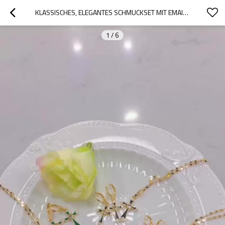
KLASSISCHES, ELEGANTES SCHMUCKSET MIT EMAILLE-KREUZ UND MEHRFARBIGEN ZIRKONIA | HALSKETTE UND OHRRINGE, 18 KARAT VERGOLDET | DAMENSCHMUCK
1
/
6