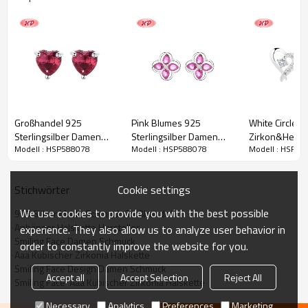
Großhandel 925
Pink Blumes 925
White Circle
Sterlingsilber Damen
Sterlingsilber Damen
Zirkon&Herz 
Modell : HSP588078
Modell : HSP588078
Modell : HSP58
Ohrstecker Zirkon Red
Ohrstecker Kubischer
Sterlingsilber
Herz Design Zirkonia
Zirkonia For Großhandel
Zirkonia Dam
Schmuck
Ohrstecker G
Cookie settings
Stichwörter
Schmuck
We use cookies to provide you with the best possible
925 Silber Mode Schmuck Großhandel
Anhänger Halskette Hersteller
experience. They also allow us to analyze user behavior in
Smiling Face Damen Schmuck
order to constantly improve the website for you.
Aaa Kubischer Zirkonia Halskette
Smiling Face Design Damen Schmuck
Accept all
Accept Selection
Reject All
Smiling Face  Aaa Kubischer Zirkonia Halskette
Necessary
Analytics
Preferences
Marketing