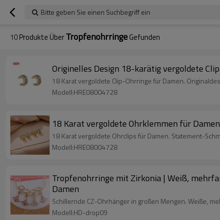
Bitte geben Sie einen Suchbegriff ein
Tropfenohrringe
10
Produkte Über
Gefunden
Originelles Design 18-karätig vergoldete Cli
18 Karat vergoldete Clip-Ohrringe für Damen. Originaldes
Modell:HRE08004728
18 Karat vergoldete Ohrklemmen für Damen 
18 Karat vergoldete Ohrclips für Damen. Statement-Schm
Modell:HRE08004728
Tropfenohrringe mit Zirkonia | Weiß, mehrfar
Damen
Schillernde CZ-Ohrhänger in großen Mengen. Weiße, mehr
Modell:HD-drop09