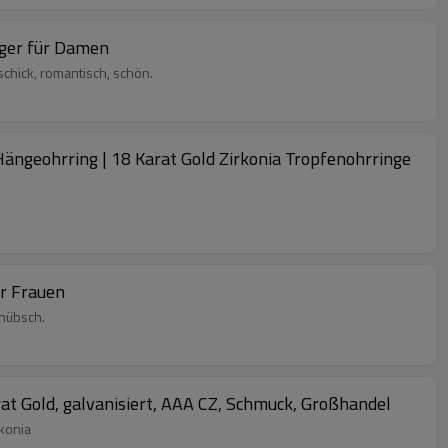
nger für Damen
schick, romantisch, schön.
ängeohrring | 18 Karat Gold Zirkonia Tropfenohrringe
ür Frauen
 hübsch.
at Gold, galvanisiert, AAA CZ, Schmuck, Großhandel
konia