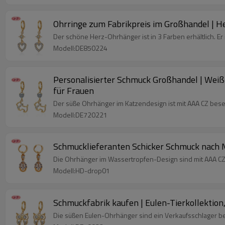
Ohrringe zum Fabrikpreis im Großhandel | H
Der schöne Herz-Ohrhänger ist in 3 Farben erhältlich. Er 
Modell:DE850224
Personalisierter Schmuck Großhandel | Weiß
für Frauen
Der süße Ohrhänger im Katzendesign ist mit AAA CZ besetz
Modell:DE720221
Schmucklieferanten Schicker Schmuck nach M
Die Ohrhänger im Wassertropfen-Design sind mit AAA CZ b
Modell:HD-drop01
Schmuckfabrik kaufen | Eulen-Tierkollektion
Die süßen Eulen-Ohrhänger sind ein Verkaufsschlager be