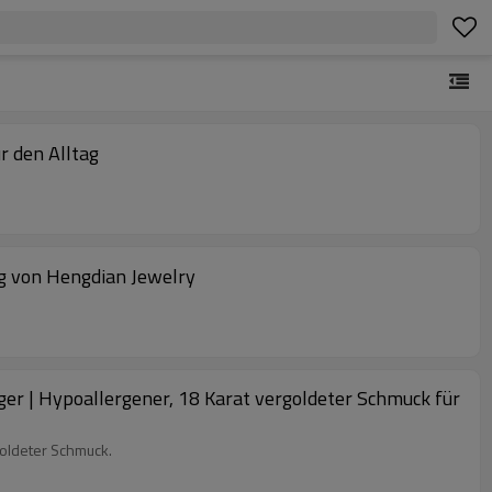
r den Alltag
g von Hengdian Jewelry
nger | Hypoallergener, 18 Karat vergoldeter Schmuck für
goldeter Schmuck.