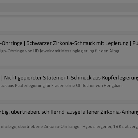
p-Ohrringe | Schwarzer Zirkonia-Schmuck mit Legierung | Fü
ign-Ohrringe von HD Jewelry mit Messinglegierung für den Alltag.
| Nicht gepiercter Statement-Schmuck aus Kupferlegierun
uck aus Kupferlegierung für Frauen ohne Ohrlöcher von Hengdian.
big, übertrieben, schillernd, ausgefallener Zirkonia-Anhä
farbige, übertriebene Zirkonia-Ohrhänger. Hypoallergener, 18 Karat ver