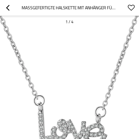
MASSGEFERTIGTE HALSKETTE MIT ANHÄNGER FÜR FRAUEN | LIEBESZEICHEN-BUCHSTABEN FÜR ROMANTISCHE VALENTINSTAGSGESCHENKE | AAA ZIRKONIA RHODIUM 18 KARAT VERGOLDETER MESSINGSCHMUCK GROSSHANDEL
1
/
4