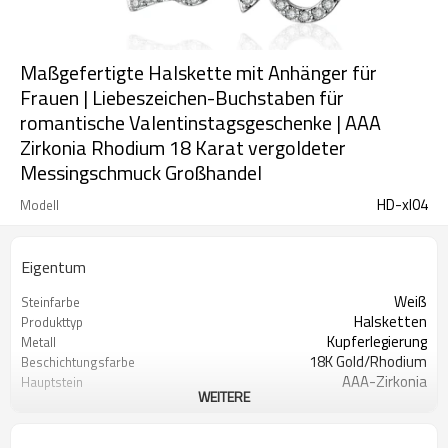
Maßgefertigte Halskette mit Anhänger für
Frauen | Liebeszeichen-Buchstaben für
romantische Valentinstagsgeschenke | AAA
Zirkonia Rhodium 18 Karat vergoldeter
Messingschmuck Großhandel
HD-xl04
Modell
Eigentum
Weiß
Steinfarbe
Halsketten
Produkttyp
Kupferlegierung
Metall
18K Gold/Rhodium
Beschichtungsfarbe
AAA-Zirkonia
Hauptstein
WEITERE
Trendy, Elegant, Minimalistisch,
Stil
Religion