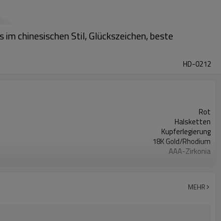
m chinesischen Stil, Glückszeichen, beste
HD-0212
Rot
Halsketten
Kupferlegierung
18K Gold/Rhodium
AAA-Zirkonia
Trendy, Elegant, Minimalist
MEHR