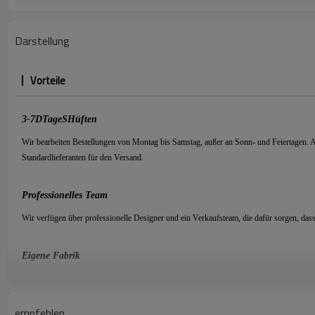
Darstellung
Vorteile
3-7
D
Tage
S
Hüften
Wir bearbeiten Bestellungen von Montag bis Samstag, außer an Sonn- und Feiertagen.
Standardlieferanten für den Versand.
Professionelles Team
Wir verfügen über professionelle Designer und ein Verkaufsteam, die dafür sorgen, das
Eigene Fabrik
Wir sind spezialisiert auf Schmuck über
15
Jahre. Wir haben unsere eigene Fabrik, ni
Qualität und Glanz.
empfehlen