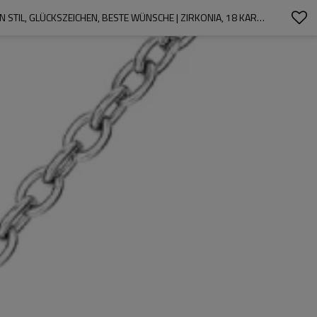
DAMEN-ANHÄNGER-SCHMUCK IM SONDERANGEBOT | INDIVIDUELLE HALSKETTE MIT ANHÄNGER, LANGLEBIGKEITSSCHLOSS IM CHINESISCHEN STIL, GLÜCKSZEICHEN, BESTE WÜNSCHE | ZIRKONIA, 18 KARAT GELB-WEISSGOLD, RHODINIERT