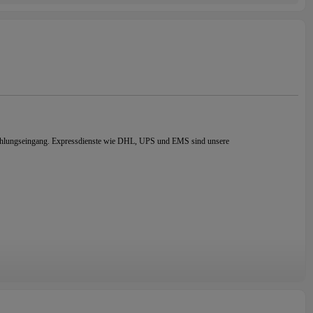
 Zahlungseingang. Expressdienste wie DHL, UPS und EMS sind unsere
ben wir Kunden
aus
auf der ganzen Welt und gelten als repräsentativer Schmuck für hohe