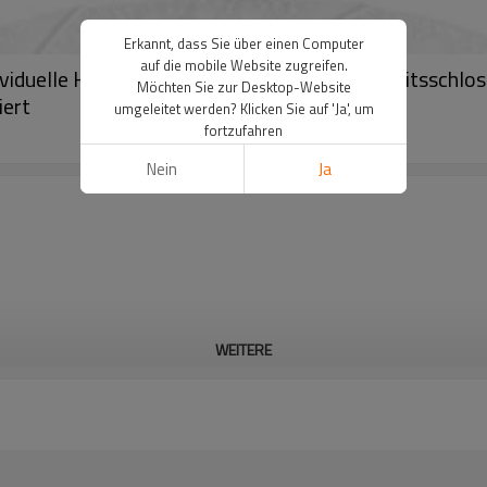
Erkannt, dass Sie über einen Computer
auf die mobile Website zugreifen.
uelle Halskette mit Anhänger, Langlebigkeitsschloss i
Möchten Sie zur Desktop-Website
iert
umgeleitet werden? Klicken Sie auf 'Ja', um
fortzufahren
Nein
Ja
WEITERE