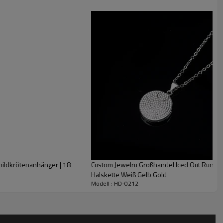
ren. W
Hut
S
Darüber hinaus bieten wir einen hervorragenden Kundendienst. Wenn Sie
'
hildkrötenanhänger | 18
Custom Jewelru Großhandel Iced Out Runde 
Halskette Weiß Gelb Gold
Modell : HD-0212