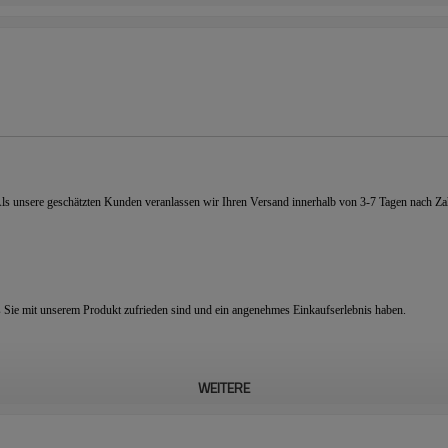
 Als unsere geschätzten Kunden veranlassen wir Ihren Versand innerhalb von 3-7 Tagen nach
s Sie mit unserem Produkt zufrieden sind und ein angenehmes Einkaufserlebnis haben.
WEITERE
edriger Preis und hohe Qualität sind das, worauf wir immer bestanden haben. Heutzutage ha