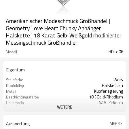
Amerikanischer Modeschmuck Großhandel |
Geometry Love Heart Chunky Anhänger
Halskette | 18 Karat Gelb-Weißgold rhodinierter
Messingschmuck Großhändler
HD-xl06
Modell
Eigentum
Weiß
Steinfarbe
Halsketten
Produkttyp
Kupferlegierung
Metall
18K Gold/Rhodium
Beschichtungsfarbe
AAA-Zirkonia
Hauptstein
WEITERE
Trendy, Elegant, Minimalistisch,
Stil
Religion
Auswertung
MEHR