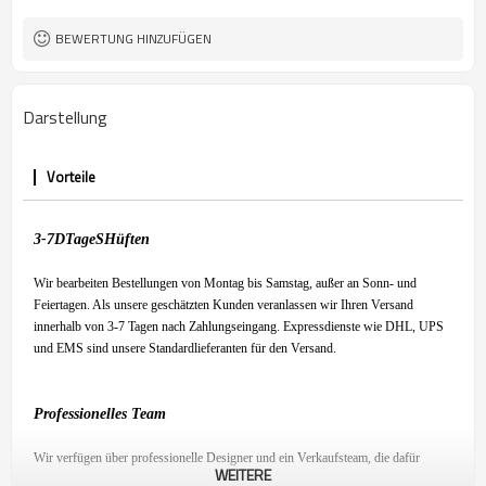
BEWERTUNG HINZUFÜGEN
Darstellung
Vorteile
3-7
D
Tage
S
Hüften
Wir bearbeiten Bestellungen von Montag bis Samstag, außer an Sonn- und
Feiertagen. Als unsere geschätzten Kunden veranlassen wir Ihren Versand
innerhalb von 3-7 Tagen nach Zahlungseingang. Expressdienste wie DHL, UPS
und EMS sind unsere Standardlieferanten für den Versand.
Professionelles Team
Wir verfügen über professionelle Designer und ein Verkaufsteam, die dafür
WEITERE
sorgen, dass Sie mit unserem Produkt zufrieden sind und ein angenehmes