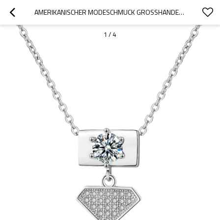
AMERIKANISCHER MODESCHMUCK GROSSHANDEL | GEOMETRY LOVE HEART CHUNKY ANHÄNGER HALSKETTE | 18 KARAT GELB-WEISSGOLD RHODINIERTER MESSINGSCHMUCK GROSSHÄNDLER
1
/
4