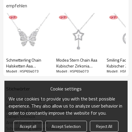
empfehlen
Schmetterling Chain
Modea Stern Chain Aaa
Smiling Face 
Halsketten Aaa
Kubischer Zirkonia
Kubischer Zir
Modell : HSP654073
Modell : HSP654073
Modell : HSP65
Kubischer Zirkonia
Halsketten Hersteller
Halskette 925 
Hersteller Direkt Sales
Direkt Sales
Mode Schmuc
Großhandel
Cookie settings
Stichwörter
We use cookies to provide you with the best possible
Großhandel Anhänger Halsketten
Anhänger Halskette Hersteller
experience. They also allow us to analyze user behavior in
Butterflies & Sterns Damen Schmuck
order to constantly improve the website for you.
Damen Schmuck
Animal Damen Schmuck
Accept all
Accept Selection
Reject All
Schmetterling  Damen Schmuck