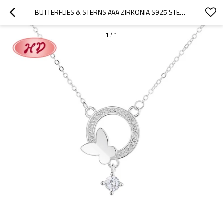
BUTTERFLIES & STERNS AAA ZIRKONIA S925 STERLINGSILBER GROSSHANDEL ANHÄNGER HALSKETTEN FOR SCHMUCK
1
/
1